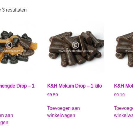
e 3 resultaten
engde Drop – 1
K&H Mokum Drop – 1 kilo
K&H Mok
€
9.50
€
0.10
Toevoegen aan
Toevoeg
en aan
winkelwagen
winkelw
agen