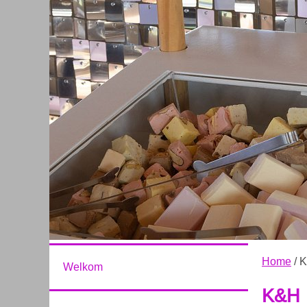
Home
/ 
Welkom
K&H