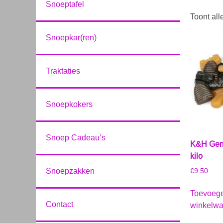
Snoeptafel
Toont all
Snoepkar(ren)
Traktaties
Snoepkokers
Snoep Cadeau’s
K&H Gem
kilo
Snoepzakken
€
9.50
Toevoeg
Contact
winkelw