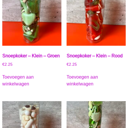
Snoepkoker – Klein – Groen
Snoepkoker – Klein – Rood
€
2.25
€
2.25
Toevoegen aan
Toevoegen aan
winkelwagen
winkelwagen