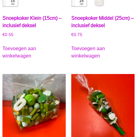
Snoepkoker Klein (15cm) –
Snoepkoker Middel (25cm) –
inclusief deksel
inclusief deksel
€
0.55
€
0.75
Toevoegen aan
Toevoegen aan
winkelwagen
winkelwagen