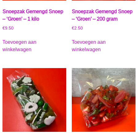
Snoepzak Gemengd Snoep
Snoepzak Gemengd Snoep
– ‘Groen’ – 1 kilo
– ‘Groen’ – 200 gram
€
9.50
€
2.50
Toevoegen aan
Toevoegen aan
winkelwagen
winkelwagen