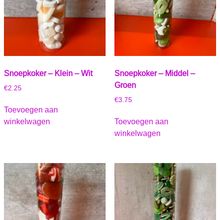
Snoepkoker – Klein – Wit
Snoepkoker – Middel –
Groen
€
2.25
€
3.75
Toevoegen aan
winkelwagen
Toevoegen aan
winkelwagen