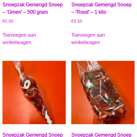
Snoepzak Gemengd Snoep
Snoepzak Gemengd Snoep
– ‘Groen’ – 500 gram
– ‘Rood’ – 1 kilo
€
5.50
€
9.50
Toevoegen aan
Toevoegen aan
winkelwagen
winkelwagen
Snoepzak Gemengd Snoep
Snoepzak Gemengd Snoep