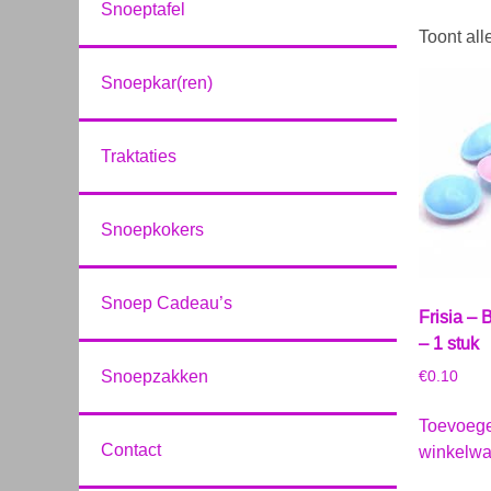
Snoeptafel
Toont all
Snoepkar(ren)
Traktaties
Snoepkokers
Snoep Cadeau’s
Frisia –
– 1 stuk
Snoepzakken
€
0.10
Toevoeg
Contact
winkelw