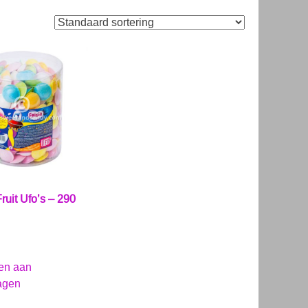
Fruit Ufo’s – 290
en aan
agen