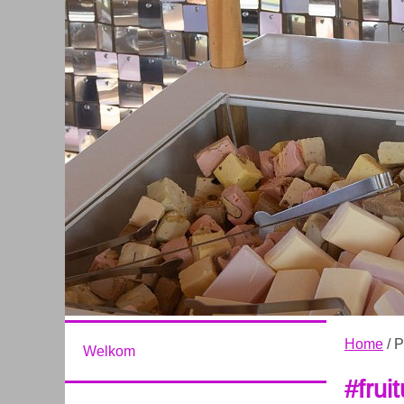
Home
/ P
Welkom
#fruit