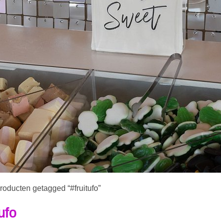
roducten getagged “#fruitufo”
ufo