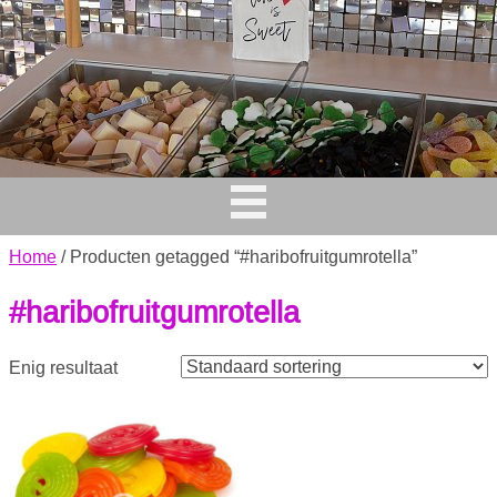
Home
/ Producten getagged “#haribofruitgumrotella”
#haribofruitgumrotella
Enig resultaat