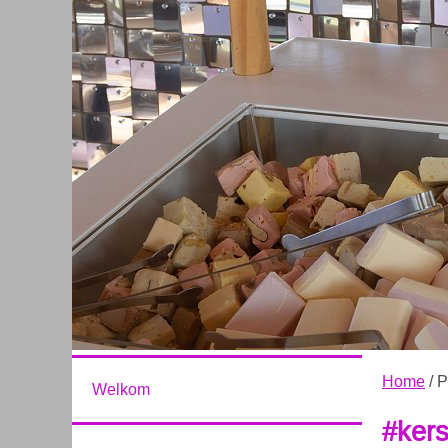
Home
/ P
Welkom
#ker