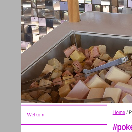
Home
/ 
Welkom
#pok