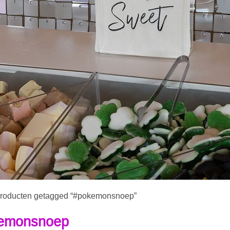
Producten getagged “#pokemonsnoep”
emonsnoep