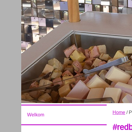
Home
/ P
Welkom
#redb