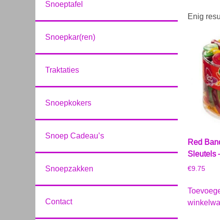
Snoeptafel
Enig resu
Snoepkar(ren)
Traktaties
Snoepkokers
Snoep Cadeau’s
Red Band
Sleutels 
Snoepzakken
€
9.75
Toevoeg
Contact
winkelw