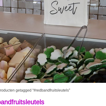
roducten getagged “#redbandfruitsleutels”
andfruitsleutels