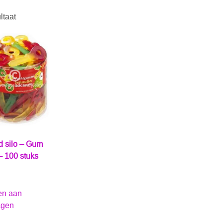
ltaat
 silo – Gum
– 100 stuks
en aan
agen