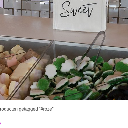
roducten getagged “#roze”
e