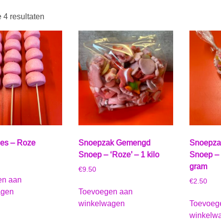
e 4 resultaten
ies – Roze
Snoepzak Gemengd
Snoepza
Snoep – ‘Roze’ – 1 kilo
Snoep – 
gram
€
9.50
en aan
€
2.50
agen
Toevoegen aan
winkelwagen
Toevoeg
winkelw