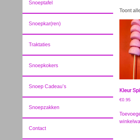
Snoeptafel
Toont all
Snoepkar(ren)
Traktaties
Snoepkokers
Snoep Cadeau’s
Kleur Sp
€
0.95
Snoepzakken
Toevoeg
winkelw
Contact