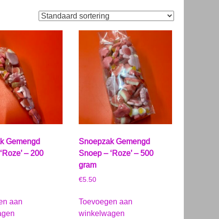
k Gemengd
Snoepzak Gemengd
‘Roze’ – 200
Snoep – ‘Roze’ – 500
gram
€
5.50
en aan
Toevoegen aan
agen
winkelwagen