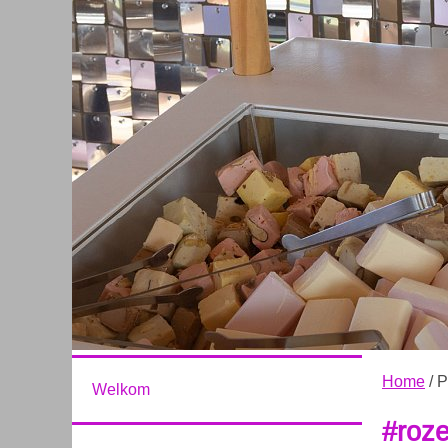
Home
/ P
Welkom
#roz