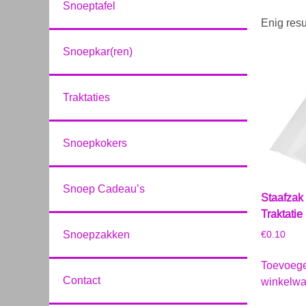
Snoeptafel
Enig resu
Snoepkar(ren)
Traktaties
Snoepkokers
Snoep Cadeau’s
Staafzak
Traktatie
Snoepzakken
€
0.10
Toevoeg
Contact
winkelw