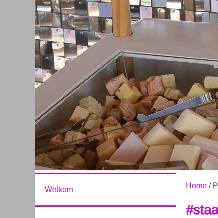
Home
/ P
Welkom
#staa