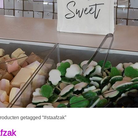
roducten getagged “#staafzak”
fzak