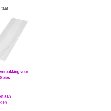
ltaat
 verpakking voor
 Spies
en aan
agen