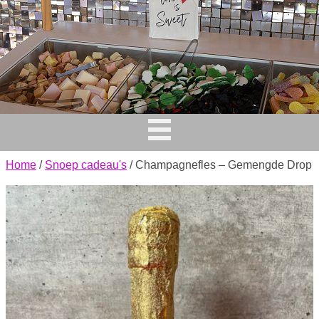
Home
/
Snoep cadeau's
/ Champagnefles – Gemengde Drop