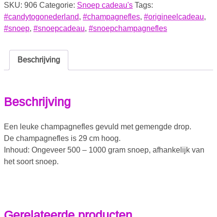
SKU:
906
Categorie:
Snoep cadeau's
Tags:
#candytogonederland
,
#champagnefles
,
#origineelcadeau
,
#snoep
,
#snoepcadeau
,
#snoepchampagnefles
Beschrijving
Beschrijving
Een leuke champagnefles gevuld met gemengde drop.
De champagnefles is 29 cm hoog.
Inhoud: Ongeveer 500 – 1000 gram snoep, afhankelijk van
het soort snoep.
Gerelateerde producten