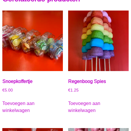
Snoepkoffertje
Regenboog Spies
€
5.00
€
1.25
Toevoegen aan
Toevoegen aan
winkelwagen
winkelwagen