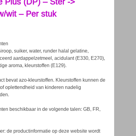
e Plus (DP) – Ster ->
w/wit – Per stuk
nten
roop, suiker, water, runder halal gelatine,
ceerd aardappelzetmeel, acidulant (E330, E270),
ige aroma, kleurstoffen (E129).
uct bevat azo-kleurstoffen. Kleurstoffen kunnen de
it of oplettendheid van kinderen nadelig
den.
nten beschikbaar in de volgende talen: GB, FR,
er: de productinformatie op deze website wordt