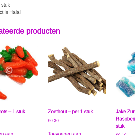
 stuk
ct is Halal
ateerde producten
ots – 1 stuk
Zoethout – per 1 stuk
Jake Zu
Raspber
€
0.30
stuk
en aan
Toevoegen aan