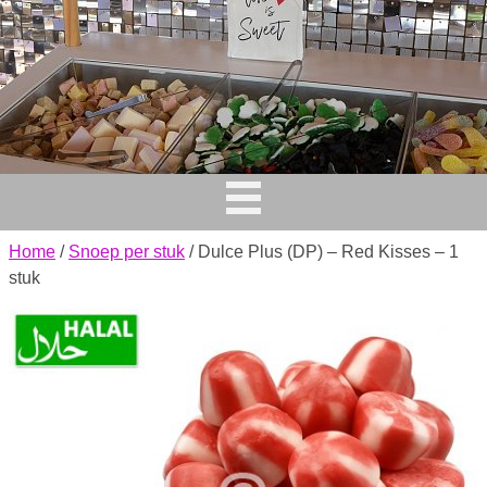
Home
/
Snoep per stuk
/ Dulce Plus (DP) – Red Kisses – 1
stuk