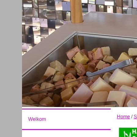
Home
/
S
Welkom