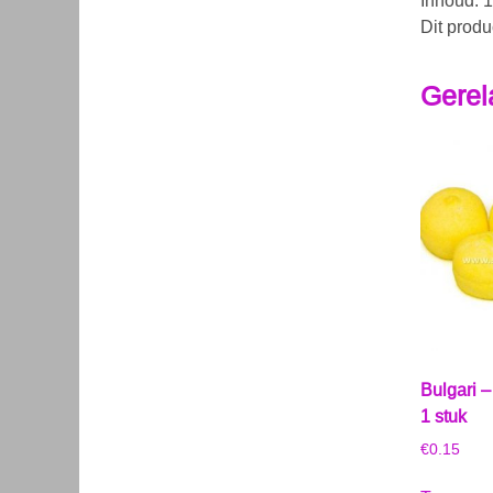
Inhoud: 1
Dit produ
Gerel
Bulgari 
1 stuk
€
0.15