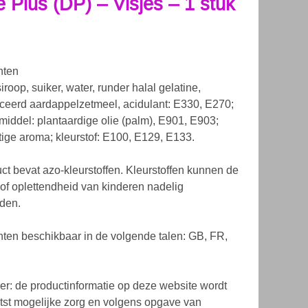
 Plus (DP) – Visjes – 1 stuk
nten
roop, suiker, water, runder halal gelatine,
ceerd aardappelzetmeel, acidulant: E330, E270;
middel: plantaardige olie (palm), E901, E903;
ige aroma; kleurstof: E100, E129, E133.
uct bevat azo-kleurstoffen. Kleurstoffen kunnen de
it of oplettendheid van kinderen nadelig
den.
nten beschikbaar in de volgende talen: GB, FR,
er: de productinformatie op deze website wordt
tst mogelijke zorg en volgens opgave van