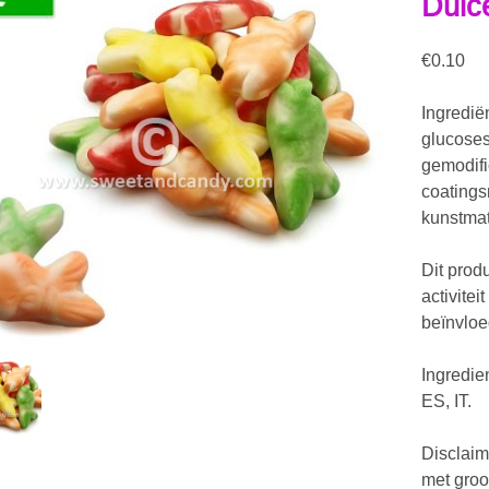
Dulce
€
0.10
Ingredië
glucosesi
gemodifi
coatings
kunstmat
Dit prod
activite
beïnvloe
Ingredie
ES, IT.
Disclaim
met groo