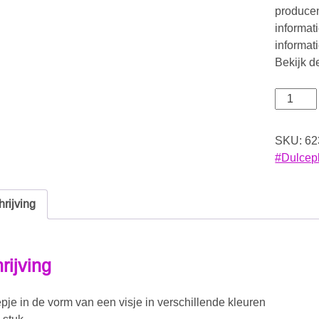
producen
informat
informat
Bekijk d
SKU:
62
#Dulcep
rijving
rijving
je in de vorm van een visje in verschillende kleuren