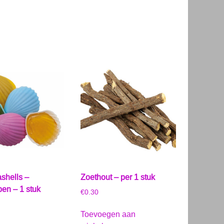
shells –
Zoethout – per 1 stuk
pen – 1 stuk
€
0.30
Toevoegen aan