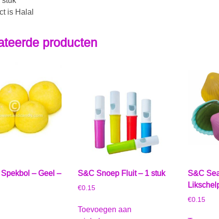
 stuk
ct is Halal
ateerde producten
– Spekbol – Geel –
S&C Snoep Fluit – 1 stuk
S&C Sea
Likschel
€
0.15
€
0.15
Toevoegen aan