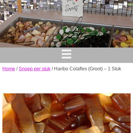
Home
/
Snoep per stuk
/ Haribo Colafles (Groot) – 1 Stuk