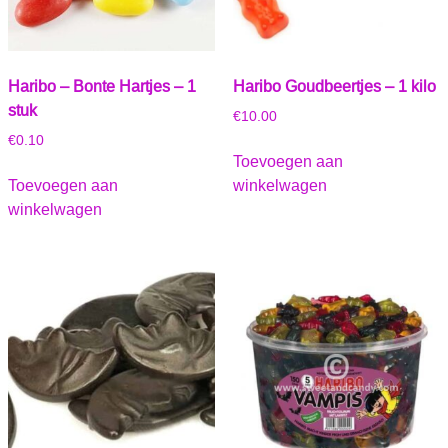
Haribo – Bonte Hartjes – 1
Haribo Goudbeertjes – 1 kilo
stuk
€
10.00
€
0.10
Toevoegen aan
Toevoegen aan
winkelwagen
winkelwagen