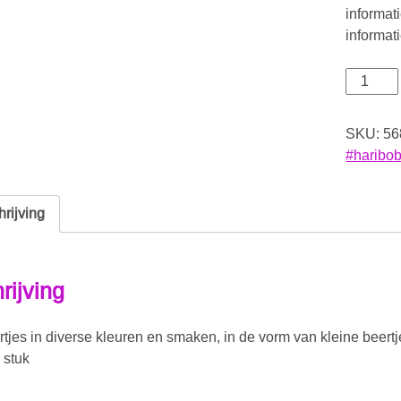
informat
informat
SKU:
56
#haribob
rijving
rijving
jes in diverse kleuren en smaken, in de vorm van kleine beertj
 stuk