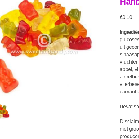
Hari
€
0.10
Ingredië
glucoses
uit geco
sinaasap
vruchten
appel, vl
appelbes
vlierbes
carnaub
Bevat s
Disclaim
met groo
producen