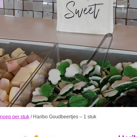
noep per stuk
/ Haribo Goudbeertjes – 1 stuk