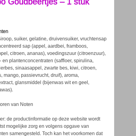
bo Goudbeertjes – 1 stuk
nten
iroop, suiker, gelatine, druivensuiker, vruchtensap
ncentreerd sap (appel, aardbei, framboos,
pel, citroen, ananas), voedingszuur (citroenzuur),
- en plantenconcentraten (saffloer, spirulina,
ierbes, sinaasappel, zwarte bes, kiwi, citroen,
, mango, passievrucht, druif), aroma,
extract, glansmiddel (bijenwas wit en geel,
awas).
poren van Noten
er: de productinformatie op deze website wordt
tst mogelijke zorg en volgens opgave van
ten samengesteld. Toch kan het voorkomen dat