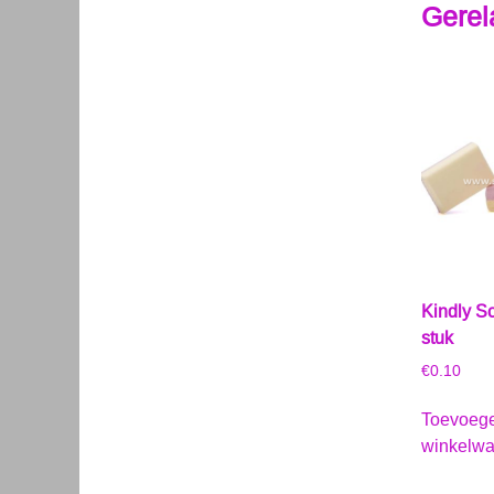
Gerel
Kindly S
stuk
€
0.10
Toevoeg
winkelw