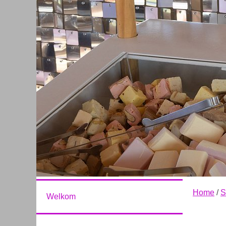
Home
/
S
Welkom