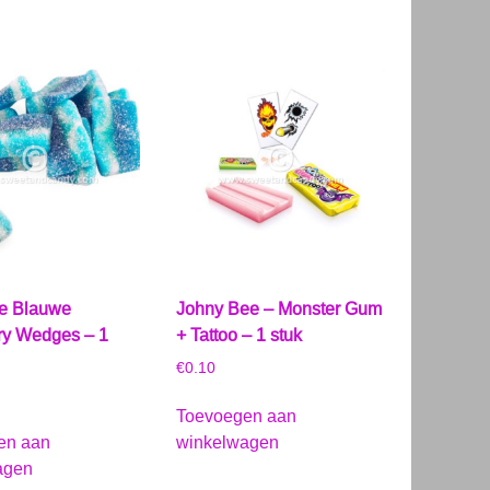
re Blauwe
Johny Bee – Monster Gum
ry Wedges – 1
+ Tattoo – 1 stuk
€
0.10
Toevoegen aan
en aan
winkelwagen
agen