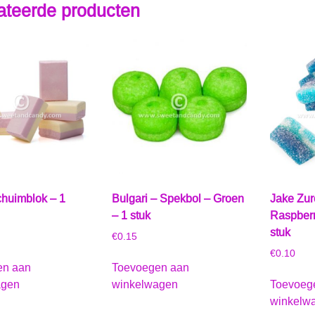
ateerde producten
chuimblok – 1
Bulgari – Spekbol – Groen
Jake Zu
– 1 stuk
Raspber
stuk
€
0.15
€
0.10
en aan
Toevoegen aan
agen
winkelwagen
Toevoeg
winkelw