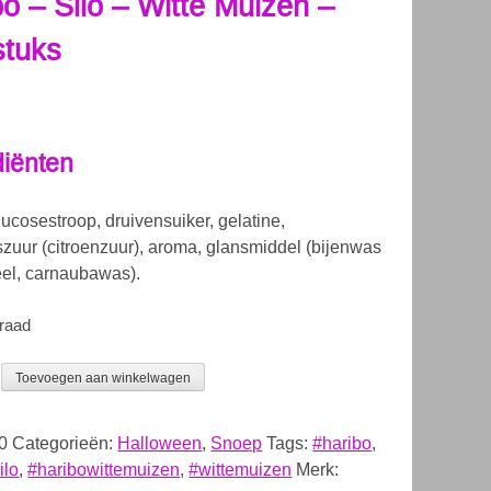
o – Silo – Witte Muizen –
stuks
diënten
glucosestroop, druivensuiker, gelatine,
zuur (citroenzuur), aroma, glansmiddel (bijenwas
eel, carnaubawas).
rraad
Toevoegen aan winkelwagen
0
Categorieën:
Halloween
,
Snoep
Tags:
#haribo
,
ilo
,
#haribowittemuizen
,
#wittemuizen
Merk: