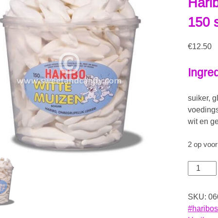
Harib
150 
€
12.50
Ingre
suiker, 
voedings
wit en g
2 op voo
SKU:
06
#haribos