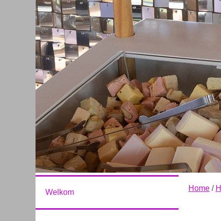
Home
/
H
Welkom