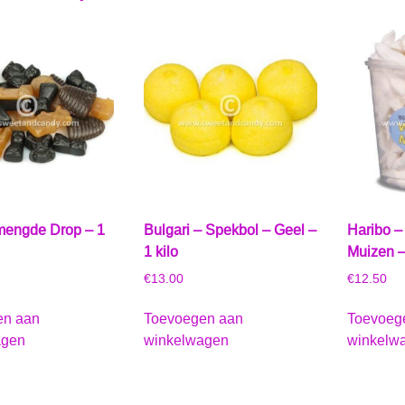
engde Drop – 1
Bulgari – Spekbol – Geel –
Haribo – 
1 kilo
Muizen –
€
13.00
€
12.50
en aan
Toevoegen aan
Toevoeg
agen
winkelwagen
winkelw