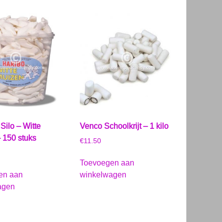
Silo – Witte
Venco Schoolkrijt – 1 kilo
 150 stuks
€
11.50
Toevoegen aan
en aan
winkelwagen
agen