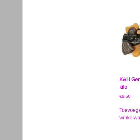
K&H Gem
kilo
€
9.50
Toevoeg
winkelw