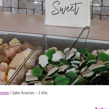
noep
/ Jake Ananas – 1 kilo