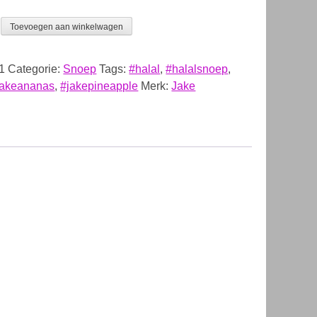
Toevoegen aan winkelwagen
1
Categorie:
Snoep
Tags:
#halal
,
#halalsnoep
,
jakeananas
,
#jakepineapple
Merk:
Jake