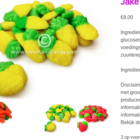
Jake
€
8.00
Ingredië
glucoses
voedings
zuurtere
Ingredie
Disclaim
met groo
producen
informat
informat
Bekijk d
3 op voo