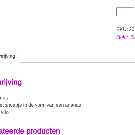
SKU:
20
#jake
,
#
rijving
rijving
anas
oet snoepje in de vorm van een ananas
 kilo
ateerde producten