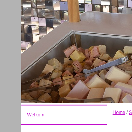
Home
/
S
Welkom