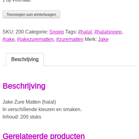
Toevoegen aan winkelwagen
SKU:
200
Categorie:
Snoep
Tags:
#halal
,
#halalsnoep
,
#jake
,
#jakezurematten
,
#zurematten
Merk:
Jake
Beschrijving
Beschrijving
Jake Zure Matten (halal)
In verschillende kleuren en smaken.
Inhoud: 200 stuks
Gerelateerde producten