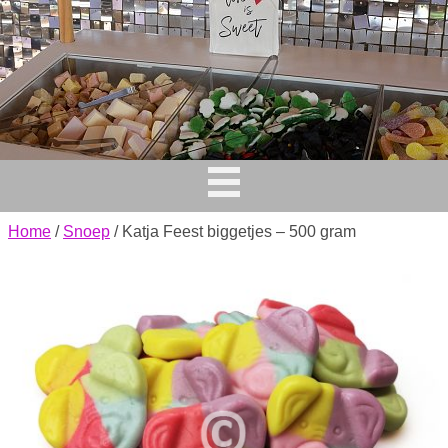
Home
/
Snoep
/ Katja Feest biggetjes – 500 gram