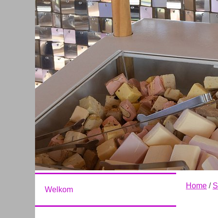
Home
/
S
Welkom