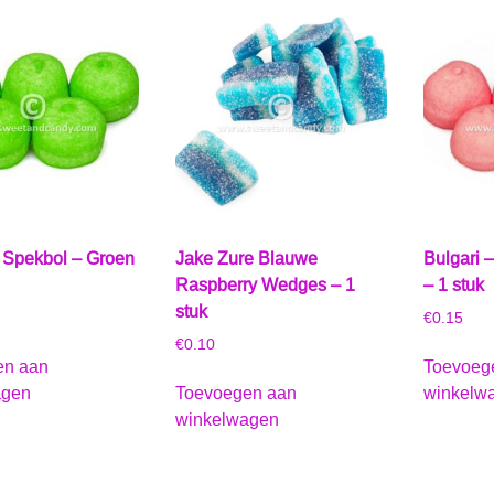
– Spekbol – Groen
Jake Zure Blauwe
Bulgari 
Raspberry Wedges – 1
– 1 stuk
stuk
€
0.15
€
0.10
en aan
Toevoeg
agen
Toevoegen aan
winkelw
winkelwagen