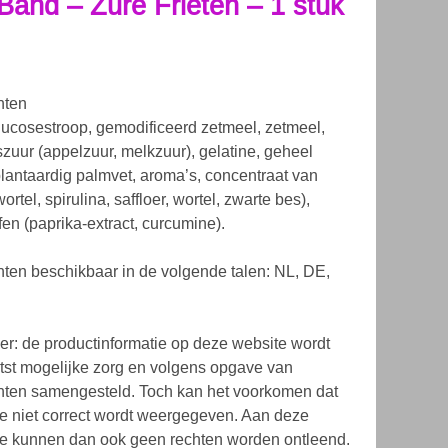
Band – Zure Frieten – 1 stuk
nten
glucosestroop, gemodificeerd zetmeel, zetmeel,
zuur (appelzuur, melkzuur), gelatine, geheel
lantaardig palmvet, aroma’s, concentraat van
ortel, spirulina, saffloer, wortel, zwarte bes),
fen (paprika-extract, curcumine).
nten beschikbaar in de volgende talen: NL, DE,
er: de productinformatie op deze website wordt
tst mogelijke zorg en volgens opgave van
ten samengesteld. Toch kan het voorkomen dat
ie niet correct wordt weergegeven. Aan deze
ie kunnen dan ook geen rechten worden ontleend.