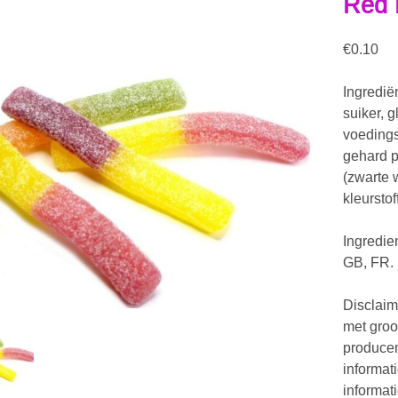
Red 
€
0.10
Ingredië
suiker, 
voedings
gehard p
(zwarte w
kleurstof
Ingredie
GB, FR.
Disclaim
met groo
producen
informat
informat