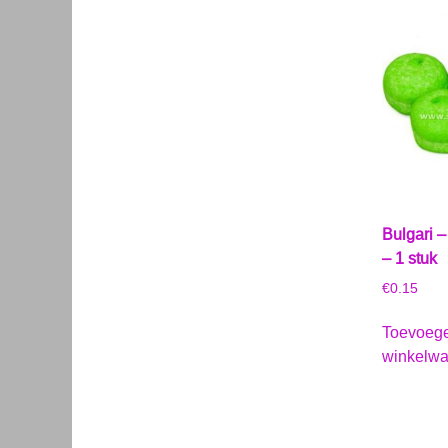
Bulgari 
– 1 stuk
€
0.15
Toevoeg
winkelw