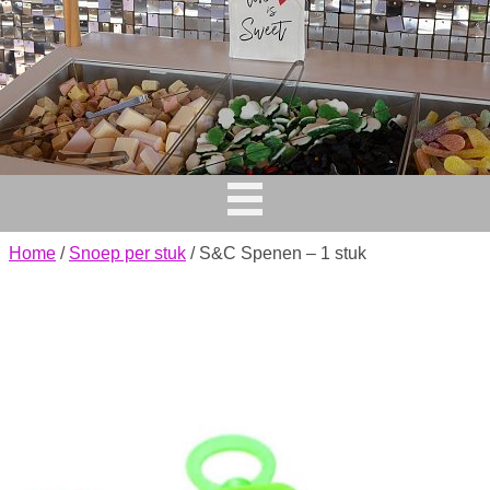
Home
/
Snoep per stuk
/ S&C Spenen – 1 stuk