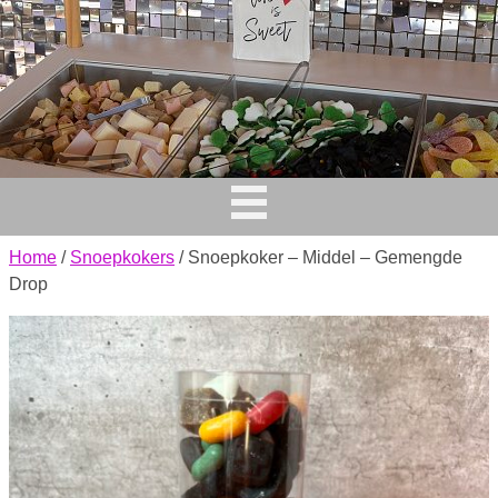
Home
/
Snoepkokers
/ Snoepkoker – Middel – Gemengde
Drop