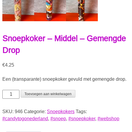
Snoepkoker – Middel – Gemengde
Drop
€
4.25
Een (transparante) snoepkoker gevuld met gemengde drop.
Toevoegen aan winkelwagen
SKU:
946
Categorie:
Snoepkokers
Tags:
#candytogonederland
,
#snoep
,
#snoepkoker
,
#webshop