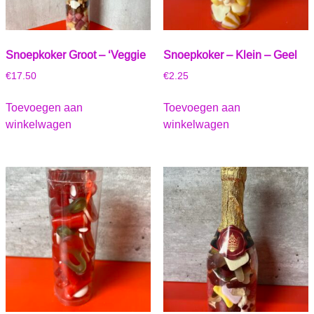
Snoepkoker Groot – ‘Veggie
Snoepkoker – Klein – Geel
€
17.50
€
2.25
Toevoegen aan
Toevoegen aan
winkelwagen
winkelwagen