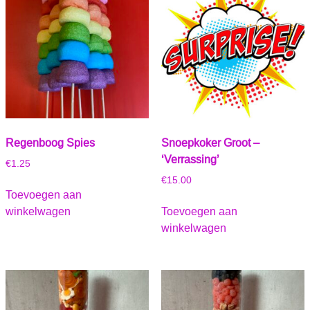
Regenboog Spies
Snoepkoker Groot –
‘Verrassing’
€
1.25
€
15.00
Toevoegen aan
winkelwagen
Toevoegen aan
winkelwagen