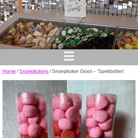
Home
/
Snoepkokers
/ Snoepkoker Groot – ‘Spekbollen’