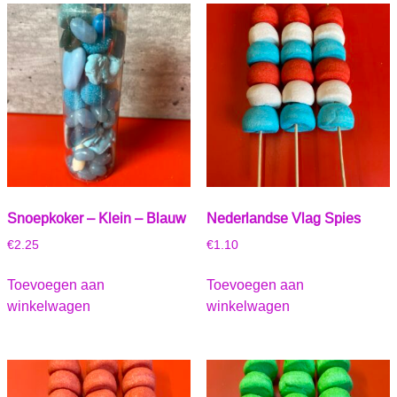
Snoepkoker – Klein – Blauw
Nederlandse Vlag Spies
€
2.25
€
1.10
Toevoegen aan
Toevoegen aan
winkelwagen
winkelwagen