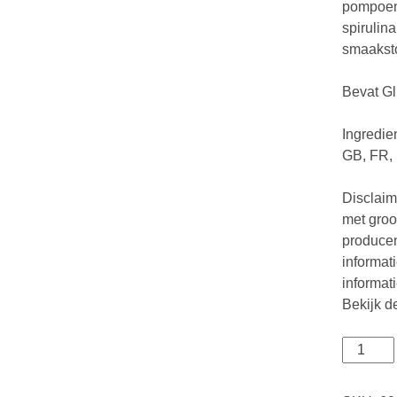
pompoen,
spirulina
smaaksto
Bevat Gl
Ingredie
GB, FR, 
Disclaim
met groo
producen
informat
informat
Bekijk d