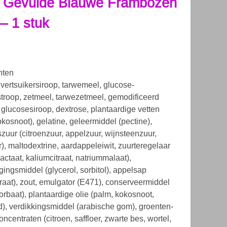
l Gevulde Blauwe Frambozen
– 1 stuk
nten
invertsuikersiroop, tarwemeel, glucose-
stroop, zetmeel, tarwezetmeel, gemodificeerd
 glucosesiroop, dextrose, plantaardige vetten
okosnoot), gelatine, geleermiddel (pectine),
zuur (citroenzuur, appelzuur, wijnsteenzuur,
), maltodextrine, aardappeleiwit, zuurteregelaar
actaat, kaliumcitraat, natriummalaat),
gingsmiddel (glycerol, sorbitol), appelsap
raat), zout, emulgator (E471), conserveermiddel
orbaat), plantaardige olie (palm, kokosnoot,
), verdikkingsmiddel (arabische gom), groenten-
concentraten (citroen, saffloer, zwarte bes, wortel,