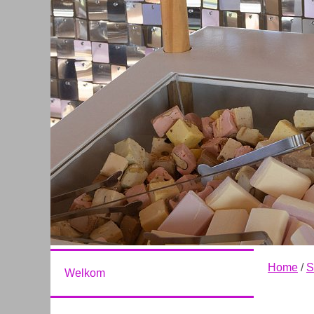
Home
/
S
Welkom