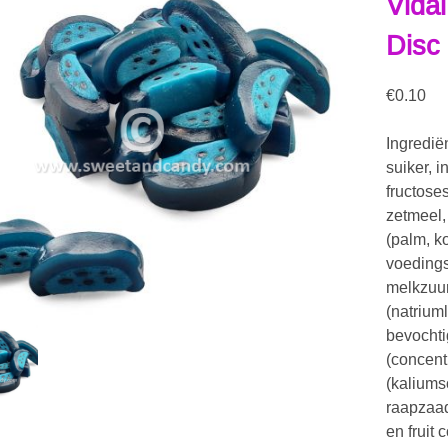
Vida
Disc 
€
0.10
Ingredië
suiker, 
fructose
zetmeel,
(palm, k
voedings
melkzuur
(natriuml
bevochti
(concent
(kaliums
raapzaad
en fruit 