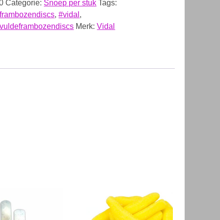
0
Categorie:
Snoep per stuk
Tags:
frambozendiscs
,
#vidal
,
evuldeframbozendiscs
Merk:
Vidal