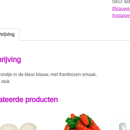
SKU:
60
#blauwe
#vidalg
rijving
rijving
rondje in de kleur blauw, met frambozen smaak.
 stuk
ateerde producten