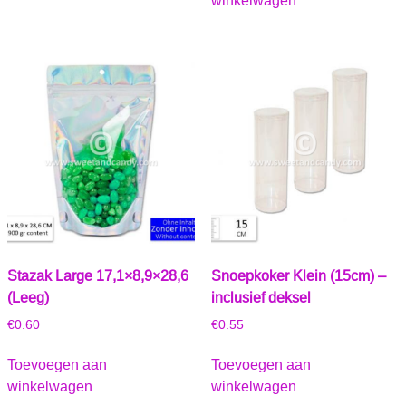
winkelwagen
Stazak Large 17,1×8,9×28,6
Snoepkoker Klein (15cm) –
(Leeg)
inclusief deksel
€
0.60
€
0.55
Toevoegen aan
Toevoegen aan
winkelwagen
winkelwagen