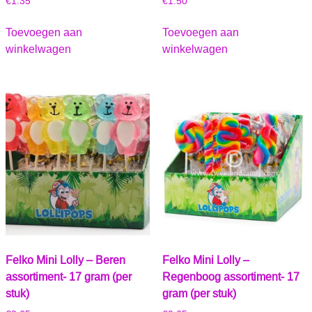
€
1.35
€
1.50
Toevoegen aan
Toevoegen aan
winkelwagen
winkelwagen
Felko Mini Lolly – Beren
Felko Mini Lolly –
assortiment- 17 gram (per
Regenboog assortiment- 17
stuk)
gram (per stuk)