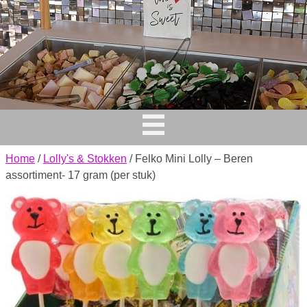
Home
/
Lolly's & Stokken
/ Felko Mini Lolly – Beren
assortiment- 17 gram (per stuk)