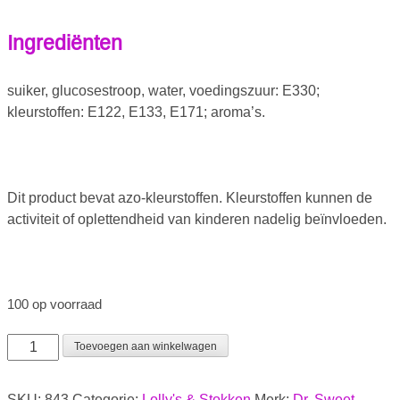
Ingrediënten
suiker, glucosestroop, water, voedingszuur: E330;
kleurstoffen: E122, E133, E171; aroma’s.
Dit product bevat azo-kleurstoffen. Kleurstoffen kunnen de
activiteit of oplettendheid van kinderen nadelig beïnvloeden.
100 op voorraad
Toevoegen aan winkelwagen
SKU:
843
Categorie:
Lolly's & Stokken
Merk:
Dr. Sweet
,