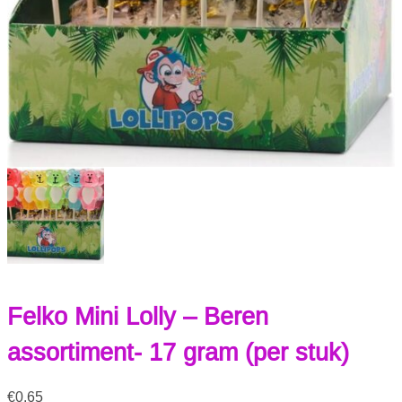
Felko Mini Lolly – Beren
assortiment- 17 gram (per stuk)
€
0.65