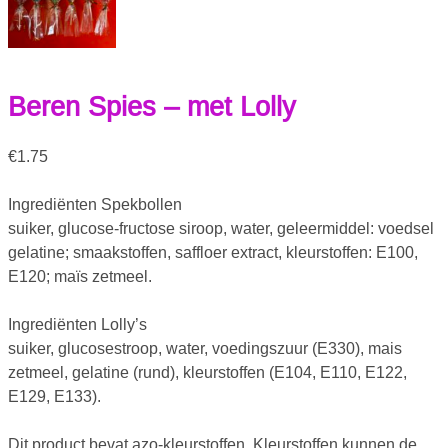
Beren Spies – met Lolly
€
1.75
Ingrediënten Spekbollen
suiker, glucose-fructose siroop, water, geleermiddel: voedsel
gelatine; smaakstoffen, saffloer extract, kleurstoffen: E100,
E120; maïs zetmeel.
Ingrediënten Lolly’s
suiker, glucosestroop, water, voedingszuur (E330), mais
zetmeel, gelatine (rund), kleurstoffen (E104, E110, E122,
E129, E133).
Dit product bevat azo-kleurstoffen. Kleurstoffen kunnen de