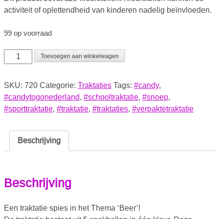
activiteit of oplettendheid van kinderen nadelig beïnvloeden.
99 op voorraad
Toevoegen aan winkelwagen
SKU:
720
Categorie:
Traktaties
Tags:
#candy
,
#candytogonederland
,
#schooltraktatie
,
#snoep
,
#sporttraktatie
,
#traktatie
,
#traktaties
,
#verpaktetraktatie
Beschrijving
Beschrijving
Een traktatie spies in het Thema ‘Beer’!