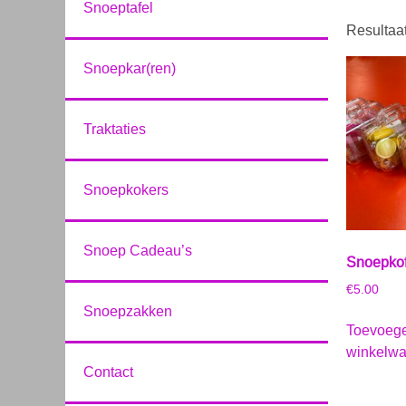
Snoeptafel
Resultaa
Snoepkar(ren)
Traktaties
Snoepkokers
Snoep Cadeau’s
Snoepkof
€
5.00
Snoepzakken
Toevoeg
winkelw
Contact