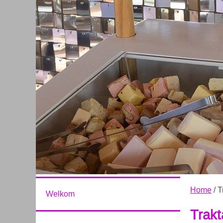
Home
/ T
Welkom
Trakt