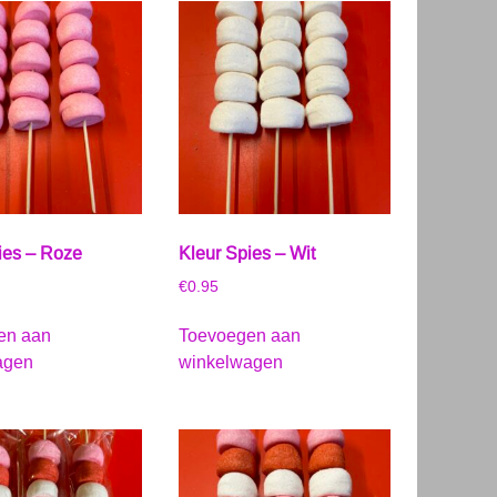
ies – Roze
Kleur Spies – Wit
€
0.95
en aan
Toevoegen aan
agen
winkelwagen