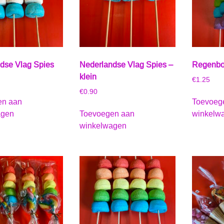
dse Vlag Spies
Nederlandse Vlag Spies –
Regenbo
klein
€
1.25
€
0.90
en aan
Toevoeg
agen
Toevoegen aan
winkelw
winkelwagen