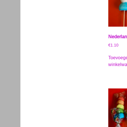
Nederlan
€
1.10
Toevoeg
winkelw