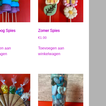
og Spies
Zomer Spies
€
1.00
en aan
Toevoegen aan
agen
winkelwagen