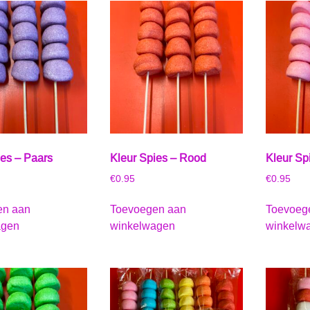
ies – Paars
Kleur Spies – Rood
Kleur Sp
€
0.95
€
0.95
en aan
Toevoegen aan
Toevoeg
agen
winkelwagen
winkelw