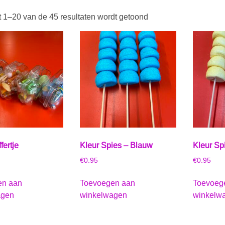
t 1–20 van de 45 resultaten wordt getoond
fertje
Kleur Spies – Blauw
Kleur Sp
€
0.95
€
0.95
en aan
Toevoegen aan
Toevoeg
agen
winkelwagen
winkelw