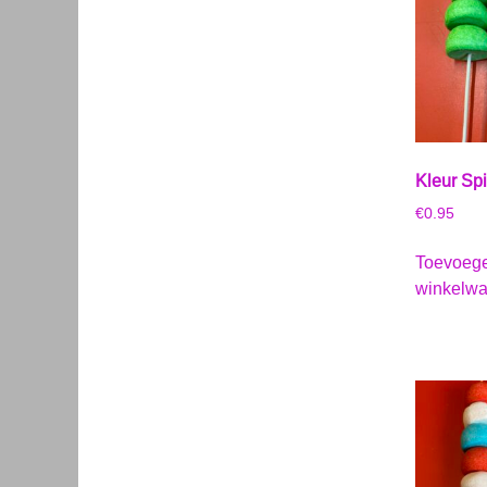
Kleur Sp
€
0.95
Toevoeg
winkelw