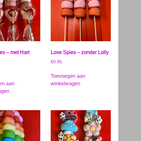
es – met Hart
Love Spies – zonder Lolly
€
0.95
Toevoegen aan
en aan
winkelwagen
agen