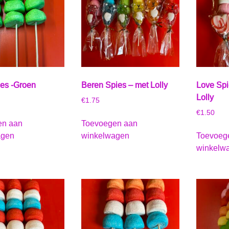
ies -Groen
Beren Spies – met Lolly
Love Spi
Lolly
€
1.75
€
1.50
en aan
Toevoegen aan
agen
winkelwagen
Toevoeg
winkelw