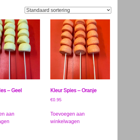
ies – Geel
Kleur Spies – Oranje
€
0.95
en aan
Toevoegen aan
agen
winkelwagen