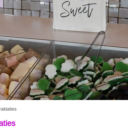
raktaties
aties