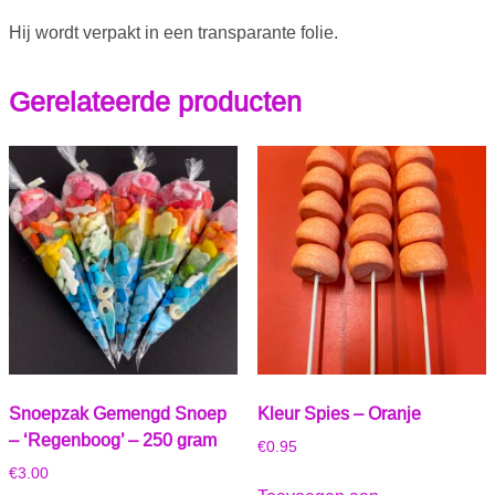
Hij wordt verpakt in een transparante folie.
Gerelateerde producten
Snoepzak Gemengd Snoep
Kleur Spies – Oranje
– ‘Regenboog’ – 250 gram
€
0.95
€
3.00