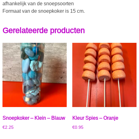
afhankelijk van de snoepsoorten
Formaat van de snoepkoker is 15 cm.
Gerelateerde producten
Snoepkoker – Klein – Blauw
Kleur Spies – Oranje
€
2.25
€
0.95