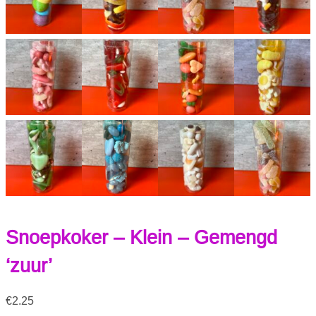
Snoepkoker – Klein – Gemengd
‘zuur’
€
2.25