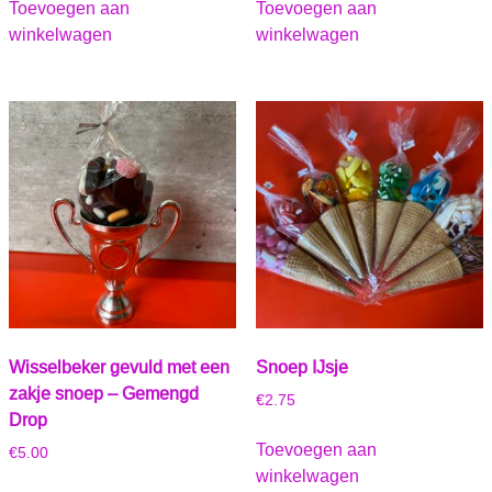
Toevoegen aan
Toevoegen aan
winkelwagen
winkelwagen
Wisselbeker gevuld met een
Snoep IJsje
zakje snoep – Gemengd
€
2.75
Drop
Toevoegen aan
€
5.00
winkelwagen