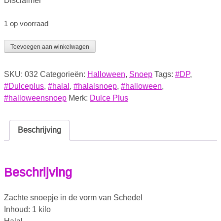
Disclaimer
1 op voorraad
Toevoegen aan winkelwagen
SKU:
032
Categorieën:
Halloween
,
Snoep
Tags:
#DP
,
#Dulceplus
,
#halal
,
#halalsnoep
,
#halloween
,
#halloweensnoep
Merk:
Dulce Plus
Beschrijving
Beschrijving
Zachte snoepje in de vorm van Schedel
Inhoud: 1 kilo