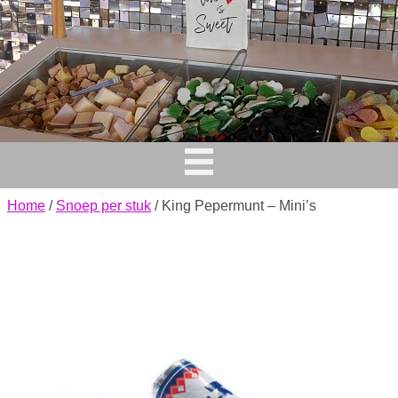
Home
/
Snoep per stuk
/ King Pepermunt – Mini’s