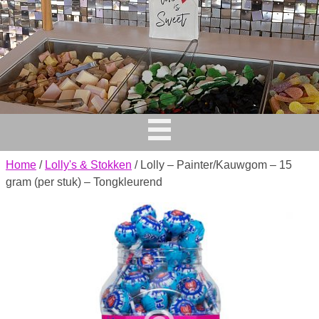
Home
/
Lolly's & Stokken
/ Lolly – Painter/Kauwgom – 15
gram (per stuk) – Tongkleurend