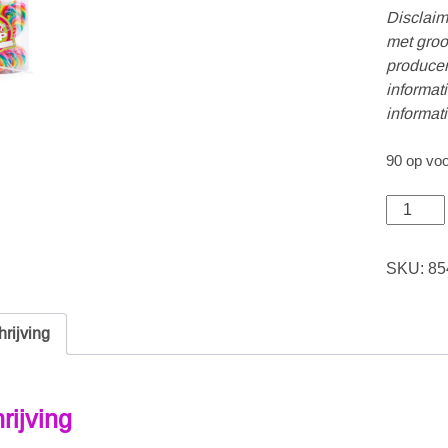
Disclaim
met groo
producen
informat
informat
90 op vo
SKU:
85
rijving
rijving