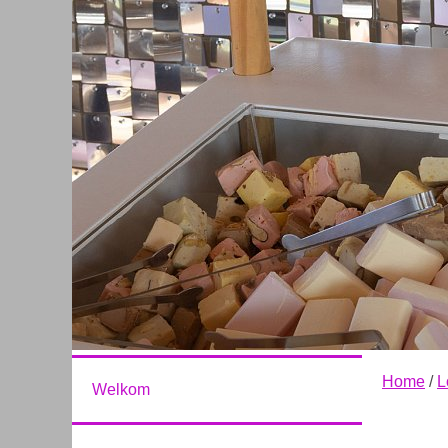
Home
/
L
Welkom