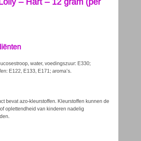
Lolly – Hart – 12 gram (per
diënten
glucosestroop, water, voedingszuur: E330;
ffen: E122, E133, E171; aroma’s.
uct bevat azo-kleurstoffen. Kleurstoffen kunnen de
it of oplettendheid van kinderen nadelig
den.