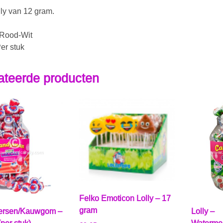
lly van 12 gram.
 Rood-Wit
er stuk
ateerde producten
Felko Emoticon Lolly – 17
gram
Kersen/Kauwgom –
Lolly –