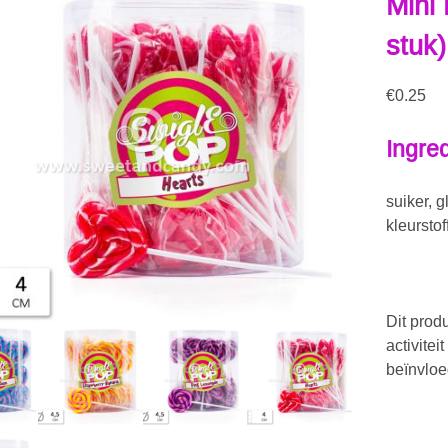
Mini 
stuk)
€
0.25
Ingre
suiker, 
kleursto
Dit prod
activite
beïnvloe