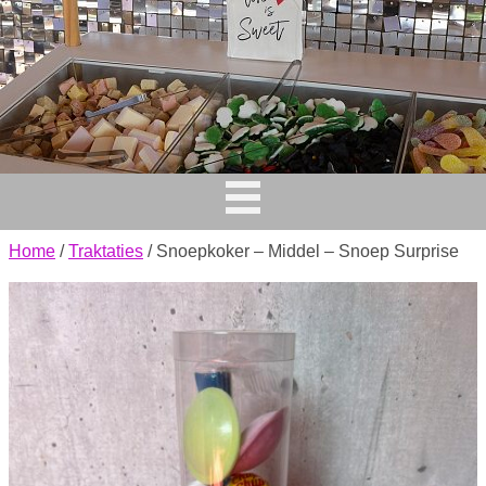
Home
/
Traktaties
/ Snoepkoker – Middel – Snoep Surprise