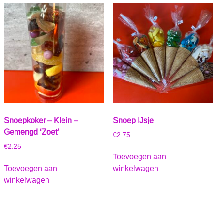
Snoepkoker – Klein –
Snoep IJsje
Gemengd ‘Zoet’
€
2.75
€
2.25
Toevoegen aan
Toevoegen aan
winkelwagen
winkelwagen