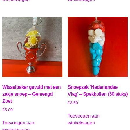
Wisselbeker gevuld met een
Snoepzak ‘Nederlandse
zakje snoep – Gemengd
Vlag’ – Spekbollen (30 stuks)
Zoet
€
3.50
€
5.00
Toevoegen aan
Toevoegen aan
winkelwagen
winkelwagen