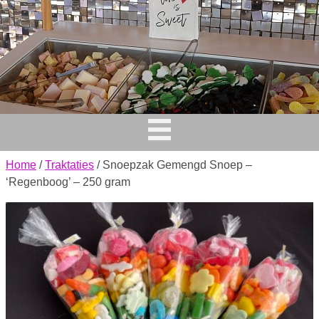
Home
/
Traktaties
/ Snoepzak Gemengd Snoep –
‘Regenboog’ – 250 gram