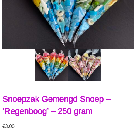
Snoepzak Gemengd Snoep –
‘Regenboog’ – 250 gram
€
3.00