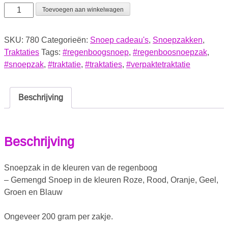
Toevoegen aan winkelwagen
SKU:
780
Categorieën:
Snoep cadeau's
,
Snoepzakken
,
Traktaties
Tags:
#regenboogsnoep
,
#regenboosnoepzak
,
#snoepzak
,
#traktatie
,
#traktaties
,
#verpaktetraktatie
Beschrijving
Beschrijving
Snoepzak in de kleuren van de regenboog
– Gemengd Snoep in de kleuren Roze, Rood, Oranje, Geel,
Groen en Blauw
Ongeveer 200 gram per zakje.